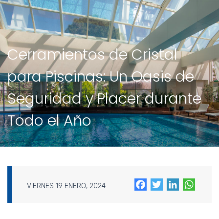
Cerramientos de Cristal
para Piscinas: Un Oasis de
Seguridad y Placer durante
Todo el Año
Facebook
Twitter
LinkedIn
What
VIERNES 19 ENERO, 2024