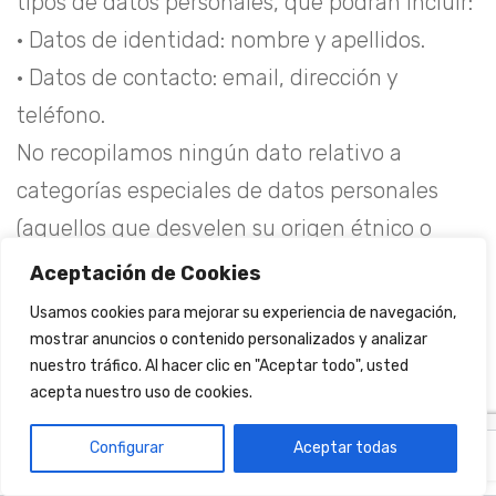
tipos de datos personales, que podrán incluir:
· Datos de identidad: nombre y apellidos.
· Datos de contacto: email, dirección y
teléfono.
No recopilamos ningún dato relativo a
categorías especiales de datos personales
(aquellos que desvelen su origen étnico o
racial, las opiniones políticas, las convicciones
Aceptación de Cookies
religiosas o filosóficas, la afiliación sindical e
Usamos cookies para mejorar su experiencia de navegación,
información sobre su salud, datos genéticos o
mostrar anuncios o contenido personalizados y analizar
nuestro tráfico. Al hacer clic en "Aceptar todo", usted
biométricos).
acepta nuestro uso de cookies.
Configurar
Aceptar todas
ES
EN