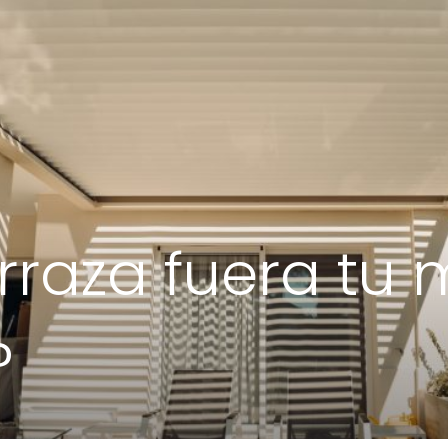
terraza fuera tu 
?