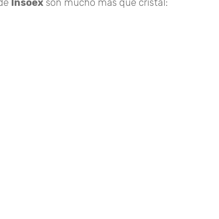
 de
Insoex
son mucho más que cristal: