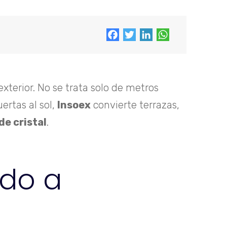
Facebook
Twitter
LinkedIn
WhatsApp
xterior. No se trata solo de metros
ertas al sol,
Insoex
convierte terrazas,
e cristal
.
do a