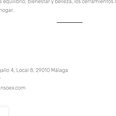
uilibrio, bienestar y belleza, los cerramientos
hogar.
allo 4, Local 8, 29010 Málaga
9
insoex.com