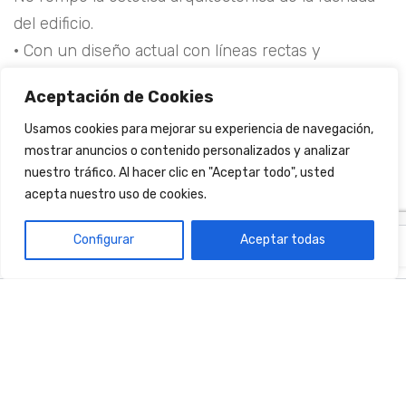
del edificio.
· Con un diseño actual con líneas rectas y
proporcionadas,
Aceptación de Cookies
· Perfecta integración en cualquier situación.
Usamos cookies para mejorar su experiencia de navegación,
mostrar anuncios o contenido personalizados y analizar
nuestro tráfico. Al hacer clic en "Aceptar todo", usted
DISEÑO
acepta nuestro uso de cookies.
Y
TAMAÑO
Configurar
Aceptar todas
ES
EN
· Salida máx.: 7m (pendiente mínima del 15%
· Ancho máximo entre calles: 1350mm
· Cristal Seguridad Laminado 4+4
INICIO
INSOEX
· Cristal Seguridad Butiral Mate 4+4
QUIENES
SOMOS
· Cristal Seguridad 4+4 Stop-sol